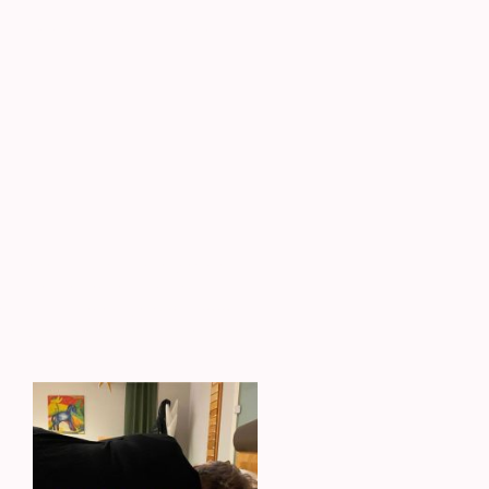
Jetzt einen Termin buchen
suellen Einblick in die Welt des
tung kennenlernen und sich
atung in unserem Geschäft. Darauf
n Sie ein in diese visuelle Reise