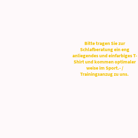
Linie bilden. Wir prüfen dabei
Informationen, können wir Ihnen
auch ob das Schlafsystem
in unserem Gespräch aufzeigen,
ausreichend Unterstützung
auf was es ganz speziell bei Ihnen
bietet und einzelne
ankommt, damit Sie in Zukunft
Muskelstellen dabei nicht zu viel
bestmöglich schlafen können.
Druck bekommen.
Bitte tragen Sie zur
Schlafberatung ein eng
anliegendes und einfarbiges T-
Shirt und kommen optimaler
weise im Sport.- /
Trainingsanzug zu uns.