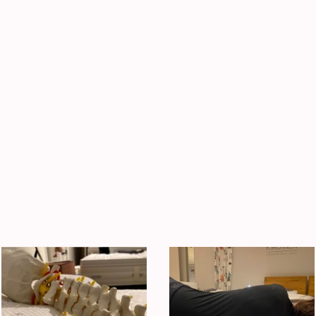
 mit Fotos bei einer Schlafberatung. Die Fotos bieten Ihnen einen vi
tige Bilder können Sie die verschiedenen Aspekte der Schlafbera
 Bilder mit Vorher beim Kunden Zuhause und einige während der Ber
o das Problem liegt und wie es optimaler weise sein könnte. Tauche
n motivieren, einen gesunden und erholsamen Schlaf zu erreichen.