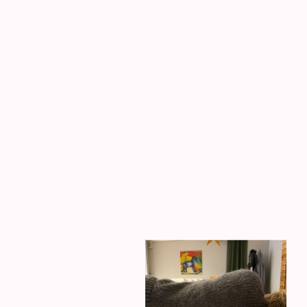
Galerie
Hier sehen Sie einen kleinen Auszug
erholsamen Schlafs. Durch hochwer
inspirieren lassen. Es gibt einige
können Sie sehr schnell erkennen, w
und lassen Sie sich von den Bilder